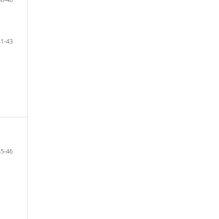
41-43
45-46