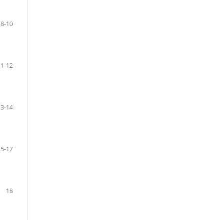
8-10
11-12
13-14
15-17
18