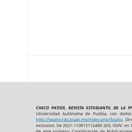
CINCO PATIOS, REVISTA ESTUDIANTIL DE LA F
Universidad Autónoma de Puebla, con domicil
http://5patio.rda.buap.mx/index.php/5patio
. Di
exclusivo: 04-2021-110815112400-203, ISSN: en 
de este número: Coordinación de Publicaciones