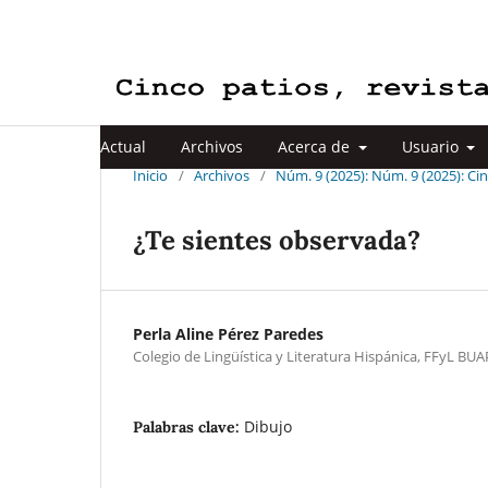
Actual
Archivos
Acerca de
Usuario
Inicio
/
Archivos
/
Núm. 9 (2025): Núm. 9 (2025): Cin
¿Te sientes observada?
Perla Aline Pérez Paredes
Colegio de Lingüística y Literatura Hispánica, FFyL BUA
Dibujo
Palabras clave: