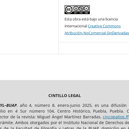
Esta obra está bajo una licencia
internacional
Creative Commons
Atribución-NoComercial-SinDerivadas
CINTILLO LEGAL
FYL–BUAP
, año 4, número 8, enero-junio 2025, es una difusión
io en 4 Sur número 104, Centro Histórico, Puebla, Puebla. C. 
rector de la revista: Miguel Ángel Martínez Barradas,
cincopatios.
trámite. Ambos otorgados por el Instituto Nacional de Derechos de
 de la Facultad de Filosofía y Letras de la BUAP, domicilio en