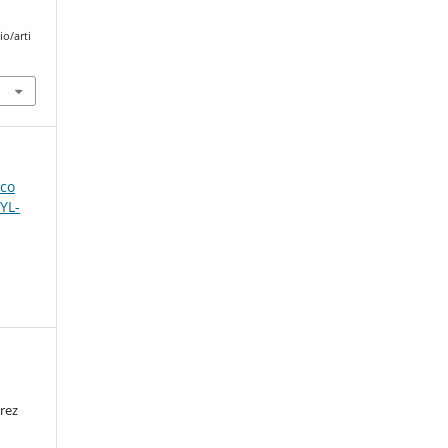
o/arti
nco
FYL-
rez