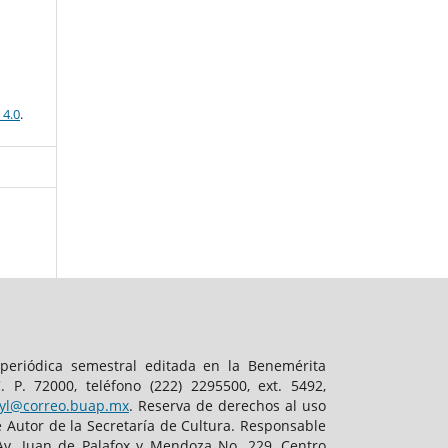
 4.0
.
 periódica semestral editada en la Benemérita
P. 72000, teléfono (222) 2295500, ext. 5492,
ffyl@correo.buap.mx
. Reserva de derechos al uso
 Autor de la Secretaría de Cultura. Responsable
 Av. Juan de Palafox y Mendoza No. 229, Centro