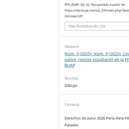
FFYL-BUAP
, (9), 42. Recuperado a partir de
https://rda.buap.mx/ojs_33/index.php/5pati
cle/view/247
Más formatos de cita
Número
Núm. 9 (2025): Núm. 9 (2025): Ci
patios, revista estudiantil de la F
BUAP
Sección
Dibujo
Licencia
Derechos de autor 2026 Perla Aline Pé
Paredes